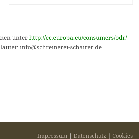
hnen unter
http://ec.europa.eu/consumers/odr/
autet: info@schreinerei-schairer.de
Impressum
|
Datenschutz
|
Cookies